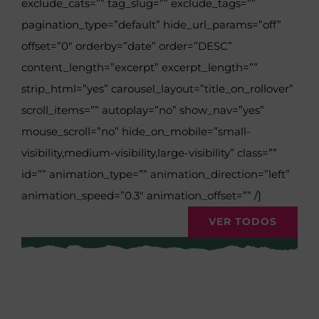
exclude_cats=”” tag_slug=”” exclude_tags=””
pagination_type=”default” hide_url_params=”off”
offset=”0″ orderby=”date” order=”DESC”
content_length=”excerpt” excerpt_length=””
strip_html=”yes” carousel_layout=”title_on_rollover”
scroll_items=”” autoplay=”no” show_nav=”yes”
mouse_scroll=”no” hide_on_mobile=”small-
visibility,medium-visibility,large-visibility” class=””
id=”” animation_type=”” animation_direction=”left”
animation_speed=”0.3″ animation_offset=”” /]
VER TODOS