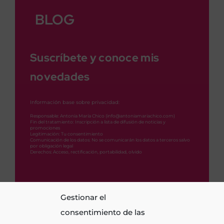
BLOG
Suscríbete y conoce mis
novedades
Información base sobre privacidad:
Responsable: Antonia María Chico (info@antoniamariachico.com)
Fin del tratamiento: Inscripción a lista de difusión de noticias y
promociones
Legitimación: Tu consentimiento
Comunicación de los datos: No se comunicarán los datos a terceros salvo
por obligación legal
Derechos: Acceso, rectificación, portabilidad, olvido
Aviso legal
Gestionar el
Política de cookies (UE)
consentimiento de las