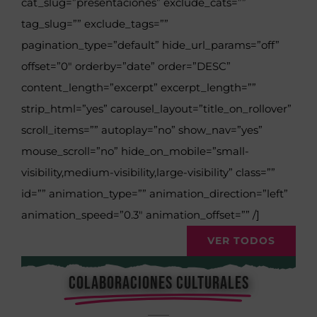
cat_slug=”presentaciones” exclude_cats=””
tag_slug=”” exclude_tags=””
pagination_type=”default” hide_url_params=”off”
offset=”0″ orderby=”date” order=”DESC”
content_length=”excerpt” excerpt_length=””
strip_html=”yes” carousel_layout=”title_on_rollover”
scroll_items=”” autoplay=”no” show_nav=”yes”
mouse_scroll=”no” hide_on_mobile=”small-
visibility,medium-visibility,large-visibility” class=””
id=”” animation_type=”” animation_direction=”left”
animation_speed=”0.3″ animation_offset=”” /]
VER TODOS
COLABORACIONES CULTURALES